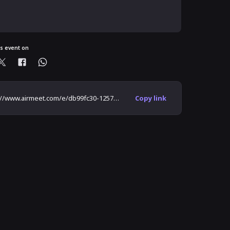
ready registered?
is event on
https://www.airmeet.com/e/db99fc30-1257-11ed-84a0-a90fa7f6e4d5
Copy link