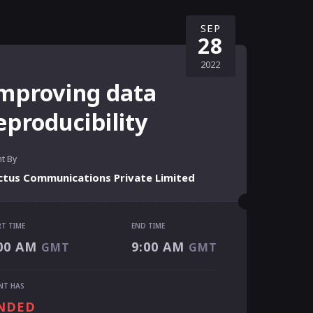
SEP
28
2022
mproving data
eproducibility
t By
ctus Communications Private Limited
RT TIME
END TIME
RT TIME
00 AM
9:00 AM
GMT
GMT
00 AM
GMT
 TIME
NT HAS
00 AM
GMT
NDED