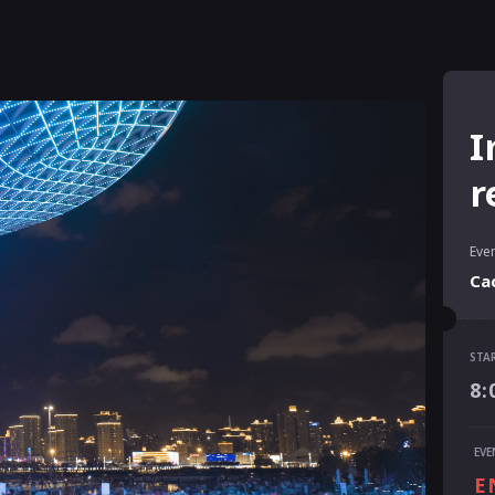
I
r
Even
Ca
STA
STA
8:
8:
END
EVE
9:
E