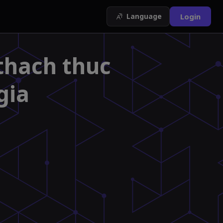
Language
Login
thach thuc
gia