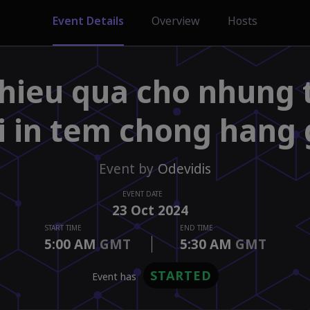
Event Details
Overview
Hosts
 hieu qua cho nhung 
i in tem chong hang 
Event by
Odevidis
EVENT DATE
23
Oct
2024
START TIME
END TIME
5:00 AM
GMT
5:30 AM
GMT
STARTED
event has