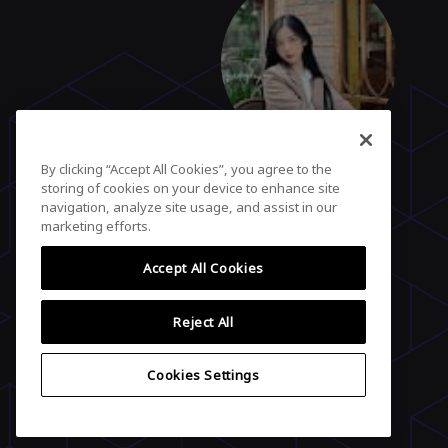
By clicking “Accept All Cookies”, you agree to the
Balia Keroa
storing of cookies on your device to enhance site
View profile
navigation, analyze site usage, and assist in our
marketing efforts.
Accept All Cookies
Reject All
Cookies Settings