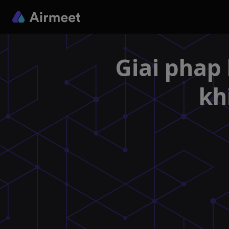
Giai phap
kh