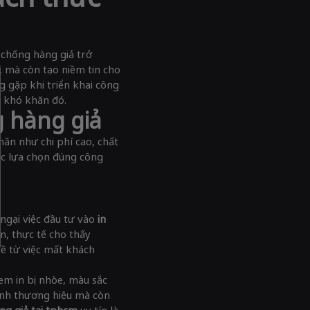
 chống hàng giả trở
, mà còn tạo niềm tin cho
g gặp khi triển khai công
g khó khăn đó.
 hàng giả
ăn như chi phí cao, chất
ệc lựa chọn đúng công
ngại việc đầu tư vào
in
ên, thực tế cho thấy
ề từ việc mất khách
tem in bị nhòe, màu sắc
ảnh thương hiệu mà còn
ng giả tại tphcm
uy tín là