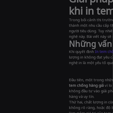
khi in te
Trong bối cảnh thị trườn
thành một nhu cầu cấp th
người tiêu dùng. Tuy nhi
nghệ này. Bài viết này s
Những vấn 
Khi quyết định
In tem ch
lượng in không đạt yêu c
nghệ in là một yếu tố qu
Đầu tiên, một trong nhữn
tem chống hàng giả
vì l
không đầu tư vào giải ph
hàng và uy tín.
Thứ hai, chất lượng in c
không rõ ràng, hoặc độ 
làm giảm giá trị của tem