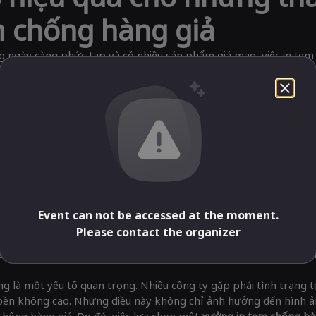
m chống hàng giả
g ngày càng phức tạp và có nhiều sản phẩm giả mạo, việc in tem
iết đối với các doanh nghiệp. Không chỉ giúp bảo vệ thương hiệu
ên, không phải ai cũng biết cách để vượt qua những vấn đề thườn
ẽ mang đến cho bạn những giải pháp hữu hiệu để giải quyết nhữn
đề phổ biến khi in tem chống
ống hàng giả
, các doanh nghiệp thường đối mặt với những khó kh
ầu, và khả năng nhận diện sản phẩm không rõ ràng. Đặc biệt, vi
an trọng để đảm bảo hiệu quả của tem chống hàng giả.
Giải pháp cho những vấn đề khi in tem chống hàng giả
Event can not be accessed at the moment.
g vấn đề lớn nhất là chi phí sản xuất tem. Nhiều doanh nghiệp e 
Please contact the organizer
o ngại rằng chi phí sẽ vượt quá khả năng tài chính của họ. Tuy nhi
áp này có thể khiến doanh nghiệp phải gánh chịu hậu quả nặng n
ũng là một yếu tố quan trọng. Nhiều công ty gặp phải tình trạng 
bền không cao. Những điều này không chỉ ảnh hưởng đến hình 
 chống hàng giả. Do đó, việc lựa chọn một
xưởng in tem chống hà