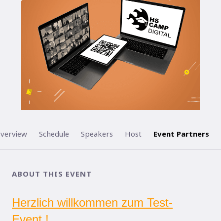
verview
Schedule
Speakers
Host
Event Partners
ABOUT THIS EVENT
Herzlich willkommen zum Test-
Event !