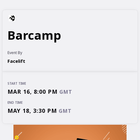
Barcamp
Event By
Facelift
START TIME
MAR 16, 8:00 PM
GMT
END TIME
MAY 18, 3:30 PM
GMT
START TIME
END TIME
MAR 16, 8:00 PM
MAY 18, 3:30 PM
GMT
GMT
EVENT HAS
ENDED