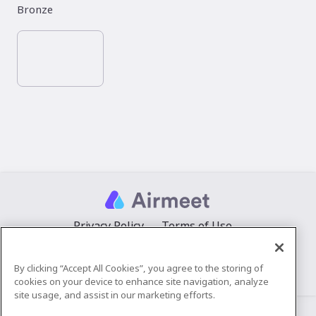
Bronze
Privacy Policy
Terms of Use
By clicking “Accept All Cookies”, you agree to the storing of
cookies on your device to enhance site navigation, analyze
©
2026
Airmeet Inc.
site usage, and assist in our marketing efforts.