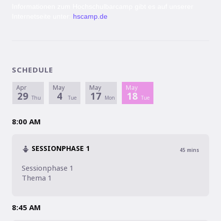
Informationen zum Hochschulbarcamp gibt es auf unserer
Internetseite unter:
hscamp.de
SCHEDULE
Apr
May
May
May
29
4
17
18
Thu
Tue
Mon
Tue
8:00 AM
SESSIONPHASE 1
45
mins
Sessionphase 1

8:45 AM