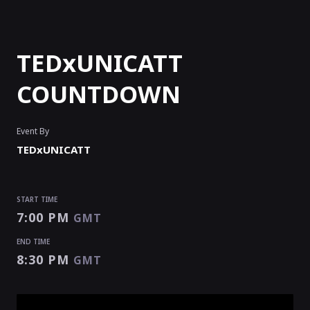
TEDxUNICATT
COUNTDOWN
Event By
TEDxUNICATT
START TIME
7:00 PM
GMT
END TIME
8:30 PM
GMT
START TIME
END TIME
7:00 PM
8:30 PM
GMT
GMT
EVENT HAS