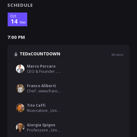
SCHEDULE
Oct
14
Wed
7:00 PM
TEDxCOUNTDOWN
90
mins
Marco Porcaro
CEO & Founder , Cortilia
Franco Aliberti
Chef , www.francoaliberti.com
Tito Caffi
Ricercatore , Università Cattolica del Sacro Cuore
Giorgia Spigno
Professore , Università Cattolica del Sacro Cuore