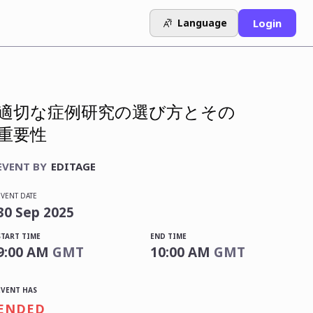
Language
Login
適切な症例研究の選び方とその
重要性
EVENT BY
EDITAGE
EVENT DATE
30
Sep
2025
START TIME
END TIME
9:00 AM
GMT
10:00 AM
GMT
EVENT HAS
ENDED